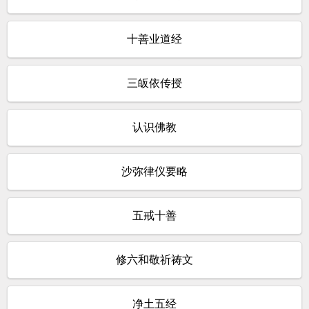
十善业道经
三皈依传授
认识佛教
沙弥律仪要略
五戒十善
修六和敬祈祷文
净土五经