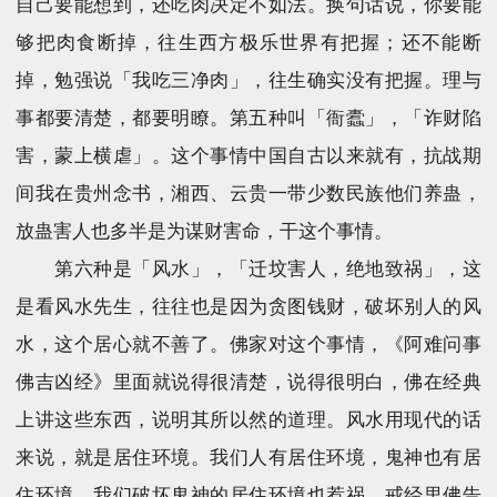
自己要能想到，还吃肉决定不如法。换句话说，你要能
够把肉食断掉，往生西方极乐世界有把握；还不能断
掉，勉强说「我吃三净肉」，往生确实没有把握。理与
事都要清楚，都要明瞭。第五种叫「衙蠹」，「诈财陷
害，蒙上横虐」。这个事情中国自古以来就有，抗战期
间我在贵州念书，湘西、云贵一带少数民族他们养蛊，
放蛊害人也多半是为谋财害命，干这个事情。
第六种是「风水」，「迁坟害人，绝地致祸」，这
是看风水先生，往往也是因为贪图钱财，破坏别人的风
水，这个居心就不善了。佛家对这个事情，《阿难问事
佛吉凶经》里面就说得很清楚，说得很明白，佛在经典
上讲这些东西，说明其所以然的道理。风水用现代的话
来说，就是居住环境。我们人有居住环境，鬼神也有居
住环境，我们破坏鬼神的居住环境也惹祸。戒经里佛告