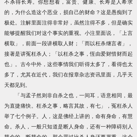
不杀得长寿。你想想看，富贵、健康、长寿是人希求
的，为什么造这个恶业，损自己的财命？这是愚痴到了
极处。注解里面注得非常好，虽然注得不多，但是确实
能够提醒我们对这个事实的重视。小注里面说，「上言
横取」，前面一段讲横取人财；「而以枉杀继言者」，
接著是讲冤枉杀人；「以枉杀之事，恆由爱财惜财而起
也」。古今中外，这些事情我们听得太多了，看得也太
多了，尤其在近代，我们在报章杂志资讯里面，几乎天
天都见到。
「与孟子然则非自杀之也，一间耳，语意相同，最
为直捷痛快。枉杀之事，略言其故，有七」，冤枉杀人
举了七个例子。人，这是佛经上讲的，命有身命，有慧
命。杀人，一般只知道是断人身命，还有一种障碍别人