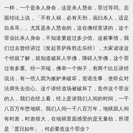
一样，一个是杀人身命，这是杀人慧命，罪过等同。后
面结论上说，「不有人祸，必有天刑，虽曰杀人，适足
自杀耳」。尤其是杀人慧命的，这在佛经里讲的，这个
罪业比杀人身命，不知道要超过多少倍。这桩事情，我
们过去曾经讲过《发起菩萨殊胜志乐经》，大家读读这
个经就了解，就知道破坏人学佛，障碍人学佛，这个罪
过有多重。经一开端，佛举一个例子，有两个比丘讲经
说法，有一些人因为嫉妒来破坏，造谣生事，使听众对
法师失去信心。这个讲经道场被破坏了，造作这个罪业
的人，我们在经上看，经上是讲我们人间的时间，一千
八百万年堕地狱。我们人间一千八百万年，地狱跟人间
有时差，时差很大，在地狱里面感受的是无量劫，所谓
是「度日如年」，何必要造这个罪业？