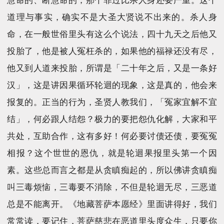
慧命的、断慧命的，那个罪过比杀人身还要严重。这个
道理与事实，确实不是大圣大贤说不出来的。杀人身
命，在一般世俗里头有这么个说法，四十九天之后他又
投胎了，他是被人冤枉杀的，如果他的福禄还没有尽，
他又到人道来投胎，所谓是「二十年之后，又是一条好
汉」，这是讲因果循环轮迴的现象，这是真的，他会来
报复的。正当的行为，圣贤人教我们，「冤家宜解不宜
结」，何必跟人结怨？极力的要把怨仇化解，大家和平
共处，互助合作，这有多好！何必要讨债还债，要冤冤
相报？这个世世的恩仇，就是轮迴果报里头第一个因
素。这些总而言之都是从贪瞋痴起的，所以佛讲贪瞋痴
叫三毒烦恼，三毒要不消除，不但是轮迴无尽，三恶道
总是不能离开。《地藏菩萨本愿经》里面讲得好，我们
常常读，要记住，菩萨慈悲在恶道里头度众生，只要你