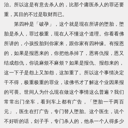
治。所以这是有意去杀人的，比那个庸医杀人的罪还要
重，其目的不过是取财而已。
第四种是「破孕」，这个就是现在所讲的堕胎，堕
胎是杀人，罪过极重，现在人不懂这个道理。你看看佛
所讲的，小孩投胎到你家来，跟你家有四种缘。有报恩
的，如果是报恩来的，你把他杀掉了，恩将仇报，恩又
结成怨仇，你说麻烦不麻烦？如果是报仇、报怨来的，
这一下子是怨上又加怨，这加重了。所以这个事情决定
干不得，极重极重的罪业，读佛书才了解这个业因果报
的可畏。世间人为什么现在做这个事情这么普遍？我们
常常出门坐车，看到车上都有广告，「堕胎一千两百
元」，医生在打广告，专门替人堕胎。这个医生，说个
不好听的话，刽子手，专门杀人的，他杀一个人得多少